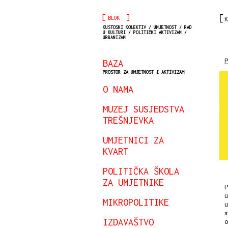
[
]
BLOK
K
KUSTOSKI KOLEKTIV / UMJETNOST / RAD
U KULTURI / POLITIČKI AKTIVIZAM /
URBANIZAM
BAZA
PROSTOR ZA UMJETNOST I AKTIVIZAM
O NAMA
MUZEJ SUSJEDSTVA
TREŠNJEVKA
UMJETNICI ZA
KVART
POLITIČKA ŠKOLA
ZA UMJETNIKE
P
u
MIKROPOLITIKE
u
m
IZDAVAŠTVO
o