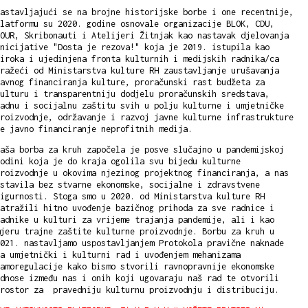
astavljajući se na brojne historijske borbe i one recentnije,
latformu su 2020. godine osnovale organizacije BLOK, CDU,
OUR, Skribonauti i Atelijeri Žitnjak kao nastavak djelovanja
nicijative "Dosta je rezova!" koja je 2019. istupila kao
iroka i ujedinjena fronta kulturnih i medijskih radnika/ca
ražeći od Ministarstva kulture RH zaustavljanje urušavanja
avnog financiranja kulture, proračunski rast budžeta za
ulturu i transparentniju dodjelu proračunskih sredstava,
adnu i socijalnu zaštitu svih u polju kulturne i umjetničke
roizvodnje, održavanje i razvoj javne kulturne infrastrukture
e javno financiranje neprofitnih medija.
aša borba za kruh započela je posve slučajno u pandemijskoj
odini koja je do kraja ogolila svu bijedu kulturne
roizvodnje u okovima njezinog projektnog financiranja, a nas
stavila bez stvarne ekonomske, socijalne i zdravstvene
igurnosti. Stoga smo u 2020. od Ministarstva kulture RH
atražili hitno uvođenje bazičnog prihoda za sve radnice i
adnike u kulturi za vrijeme trajanja pandemije, ali i kao
jeru trajne zaštite kulturne proizvodnje. Borbu za kruh u
021. nastavljamo uspostavljanjem Protokola pravične naknade
a umjetnički i kulturni rad i uvođenjem mehanizama
amoregulacije kako bismo stvorili ravnopravnije ekonomske
dnose između nas i onih koji ugovaraju naš rad te otvorili
prostor za pravedniju kulturnu proizvodnju i distribuciju.