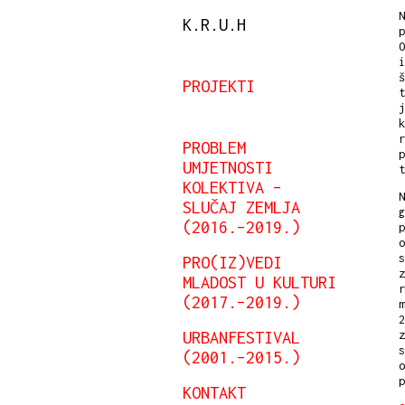
N
K.R.U.H
p
O
i
š
PROJEKTI
t
j
k
r
PROBLEM
p
UMJETNOSTI
t
KOLEKTIVA –
N
SLUČAJ ZEMLJA
g
(2016.–2019.)
p
o
s
PRO(IZ)VEDI
z
MLADOST U KULTURI
r
(2017.–2019.)
m
2
URBANFESTIVAL
z
s
(2001.–2015.)
o
KONTAKT