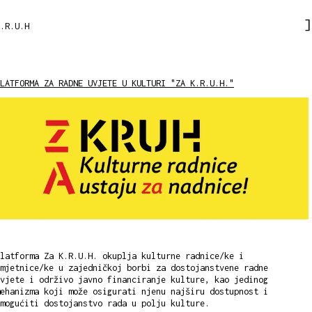
.R.U.H
PLATFORMA ZA RADNE UVJETE U KULTURI "ZA K.R.U.H."
latforma Za K.R.U.H. okuplja kulturne radnice/ke i
mjetnice/ke u zajedničkoj borbi za dostojanstvene radne
vjete i održivo javno financiranje kulture, kao jedinog
ehanizma koji može osigurati njenu najširu dostupnost i
mogućiti dostojanstvo rada u polju kulture.