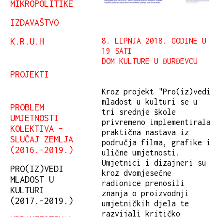
MIKROPOLITIKE
IZDAVAŠTVO
K.R.U.H
8. LIPNJA 2018. GODINE U
19 SATI
DOM KULTURE U ĐURĐEVCU
PROJEKTI
Kroz projekt "Pro(iz)vedi
mladost u kulturi se u
PROBLEM
tri srednje škole
UMJETNOSTI
privremeno implementirala
KOLEKTIVA –
praktična nastava iz
SLUČAJ ZEMLJA
područja filma, grafike i
(2016.–2019.)
ulične umjetnosti.
Umjetnici i dizajneri su
PRO(IZ)VEDI
kroz dvomjesečne
MLADOST U
radionice prenosili
KULTURI
znanja o proizvodnji
(2017.–2019.)
umjetničkih djela te
razvijali kritičko