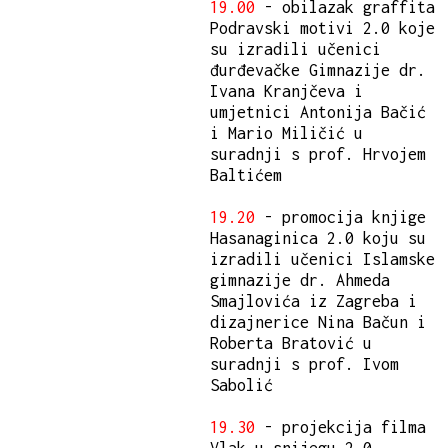
19.00
- obilazak graffita
Podravski motivi 2.0 koje
su izradili učenici
đurđevačke Gimnazije dr.
Ivana Kranjčeva i
umjetnici Antonija Bačić
i Mario Miličić u
suradnji s prof. Hrvojem
Baltićem
19.20
- promocija knjige
Hasanaginica 2.0 koju su
izradili učenici Islamske
gimnazije dr. Ahmeda
Smajlovića iz Zagreba i
dizajnerice Nina Bačun i
Roberta Bratović u
suradnji s prof. Ivom
Sabolić
19.30
- projekcija filma
Vlak u snijegu 2.0