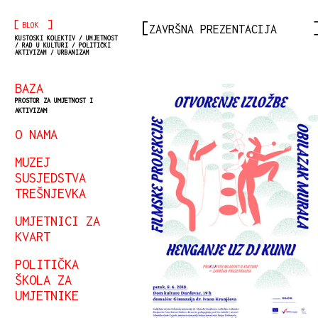
[
]
BLOK
ZAVRŠNA PREZENTACIJA
KUSTOSKI KOLEKTIV / UMJETNOST
/ RAD U KULTURI / POLITIČKI
AKTIVIZAM / URBANIZAM
BAZA
PROSTOR ZA UMJETNOST I
AKTIVIZAM
O NAMA
MUZEJ
SUSJEDSTVA
TREŠNJEVKA
UMJETNICI ZA
KVART
POLITIČKA
ŠKOLA ZA
UMJETNIKE