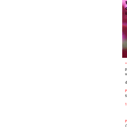
"
p
u
d
P
6
1
P