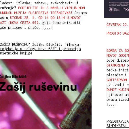
ladost, izlaske, zabavu, svakodnevicu i
druženje?
PODIJELITE IH S NAMA U VIRTUALNOM
UNDUSU MUZEJA SUSJEDSTVA TREŠNJEVKA!
Čekamo
vas u
UTORAK 28. 4. OD 14 DO 18 H U NOVOJ
AZI (NOVA CESTA 66)
, gdje ćemo prikupiti
ČEVRTAK
22.
aše priloge i priče. [
...
]
PROSTOR DAZ
ZAŠIJ RUŠEVINU" Željke Blakšić: filmska
rojekcija u izlogu Nove BAZE i promocija
BORBA ZA BO
mjetničke knjige
NOVOJ GODIN
ovog dugog
STANARINU
ot
bečke inic
plesačem i
GOTTFARBOM
i
uz uvod i 
DUNJE KUČIN
njihovom an
prava izved
[
...
]
PREDSTAVLJA
SINDIKATA: 