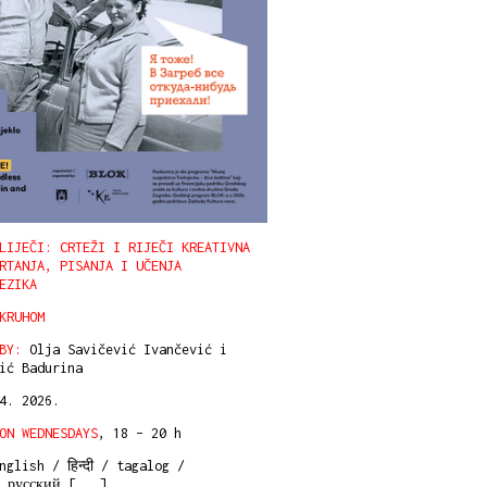
LIJEČI: CRTEŽI I RIJEČI KREATIVNA
RTANJA, PISANJA I UČENJA
EZIKA
KRUHOM
BY:
Olja Savičević Ivančević i
ić Badurina
 4. 2026.
ON WEDNESDAYS
, 18 – 20 h
glish / हिन्दी / tagalog /
/ русский [
...
]