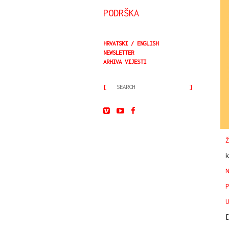
PODRŠKA
HRVATSKI
ENGLISH
NEWSLETTER
ARHIVA VIJESTI
Ž
k
N
P
U
[