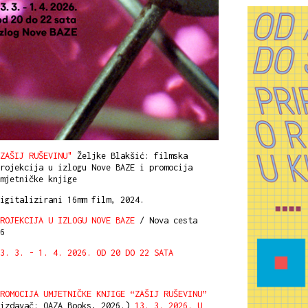
ZAŠIJ RUŠEVINU"
Željke Blakšić: filmska
rojekcija u izlogu Nove BAZE i promocija
mjetničke knjige
igitalizirani 16mm film, 2024.
ROJEKCIJA U IZLOGU NOVE BAZE
/ Nova cesta
6
3. 3. - 1. 4. 2026. OD 20 DO 22 SATA
ROMOCIJA UMJETNIČKE KNJIGE “ZAŠIJ RUŠEVINU”
(izdavač: OAZA Books, 2026.)
13. 3. 2026. U