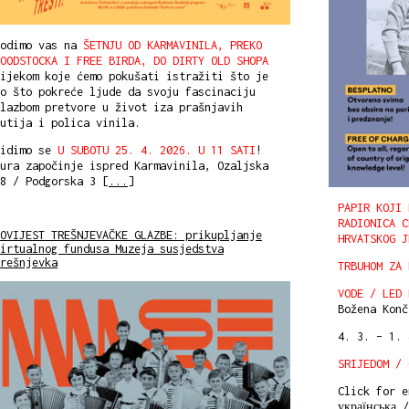
Vodimo vas na
ŠETNJU OD KARMAVINILA, PREKO
OODSTOCKA I FREE BIRDA, DO DIRTY OLD SHOPA
ijekom koje ćemo pokušati istražiti što je
o što pokreće ljude da svoju fascinaciju
lazbom pretvore u život iza prašnjavih
utija i polica vinila.
Vidimo se
U SUBOTU 25. 4. 2026. U 11 SATI
!
ura započinje ispred Karmavinila, Ozaljska
8 / Podgorska 3 [
...
]
PAPIR KOJI 
RADIONICA C
OVIJEST TREŠNJEVAČKE GLAZBE: prikupljanje
HRVATSKOG J
irtualnog fundusa Muzeja susjedstva
rešnjevka
TRBUHOM ZA 
VODE / LED 
Božena Konč
4. 3. – 1.
SRIJEDOM / 
Click for en
українська 