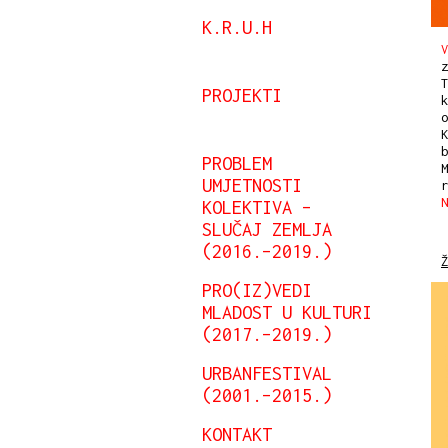
K.R.U.H
V
z
T
PROJEKTI
k
o
K
b
PROBLEM
M
UMJETNOSTI
KOLEKTIVA –
SLUČAJ ZEMLJA
(2016.–2019.)
Ž
PRO(IZ)VEDI
MLADOST U KULTURI
(2017.–2019.)
URBANFESTIVAL
(2001.–2015.)
KONTAKT