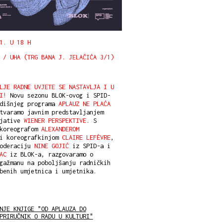
1. U 18 H
 / UHA (TRG BANA J. JELAČIĆA 3/1)
LJE RADNE UVJETE SE NASTAVLJA I U
I!
Novu sezonu BLOK-ovog i SPID-
odišnjeg programa
APLAUZ NE PLAĆA
varamo javnim predstavljanjem
ijative
WIENER PERSPEKTIVE
. S
 koreografom
ALEXANDEROM
 koreografkinjom
CLAIRE LEFÈVRE
,
moderaciju
NINE GOJIĆ
iz SPID-a i
AC
iz BLOK-a, razgovaramo o
gažmanu na poboljšanju radničkih
benih umjetnica i umjetnika.
NJE KNJIGE "OD APLAUZA DO
PRIRUČNIK O RADU U KULTURI"