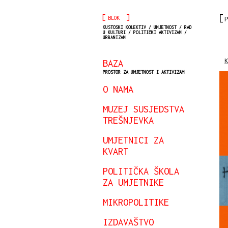
[
]
BLOK
P
KUSTOSKI KOLEKTIV / UMJETNOST / RAD
U KULTURI / POLITIČKI AKTIVIZAM /
URBANIZAM
K
BAZA
PROSTOR ZA UMJETNOST I AKTIVIZAM
O NAMA
MUZEJ SUSJEDSTVA
TREŠNJEVKA
UMJETNICI ZA
KVART
POLITIČKA ŠKOLA
ZA UMJETNIKE
MIKROPOLITIKE
IZDAVAŠTVO