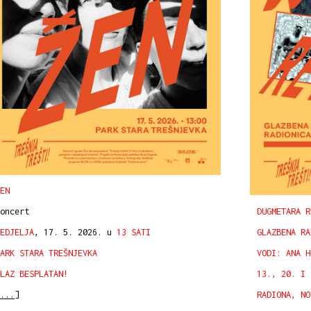
EN
DUGMETARA R
oncert
GLAZBENA RA
EDJELJA
, 17. 5. 2026. u
13 SATI
VODI: ANA H
ARK STARA TREŠNJEVKA
13., 20. I 
LAZ BESPLATAN!
RADIONA, NO
...]