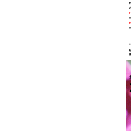
m
F
B
v
"
p
u