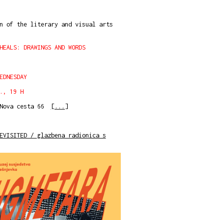
n of the literary and visual arts
HEALS: DRAWINGS AND WORDS
EDNESDAY
., 19 H
 Nova cesta 66
[...]
EVISITED / glazbena radionica s