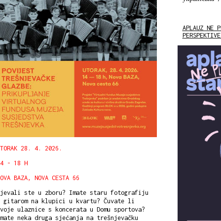
APLAUZ NE P
PERSPEKTIVE
TORAK 28. 4. 2026.
4 - 18 H
OVA BAZA, NOVA CESTA 66
jevali ste u zboru? Imate staru fotografiju
 gitarom na klupici u kvartu? Čuvate li
voje ulaznice s koncerata u Domu sportova?
mate neka druga sjećanja na trešnjevačku