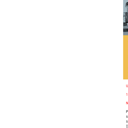
U
1
N
P
s
s
I