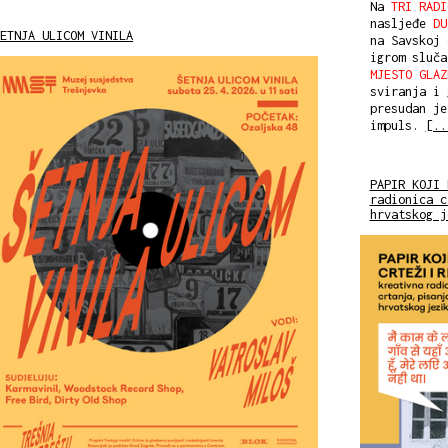
Na
TRI RADI
nasljeđe
DU
ETNJA ULICOM VINILA
na Savskoj 
igrom sluč
MJESTO GLAZ
sviranja i 
presudan je
impuls.
[..
PAPIR KOJI 
radionica c
hrvatskog j