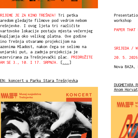
RIJEME JE ZA KINO TREŠNJA!
Tri petka
Presentatio
aredom gledajte filmove pod vedrim nebom
workshop
rešnjevke. I ovog ljeta tri različite
PAPER THAT 
vartovske lokacije postaju mjesta večernjeg
kupljanja oko velikog platna. Ove godine
ino Trešnja otvaramo projekcijom na
azenima Mladost, nakon čega se selimo na
SRIJEDA / W
unjarski put, a zadnja projekcija je
rezervirana za Trešnjevački plac.
PRIDRUŽITE
20. 5. 2026
NAM SE 3., 10. I 17. SRPNJA.
[
...
]
Nova BAZA,
EN: koncert u Parku Stara Trešnjevka
DUGMETARA R
Anom Horvat