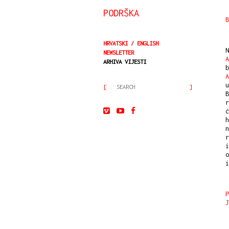
PODRŠKA
HRVATSKI
ENGLISH
N
NEWSLETTER
A
ARHIVA VIJESTI
A
B
r
ć
h
n
r
i
o
i
J