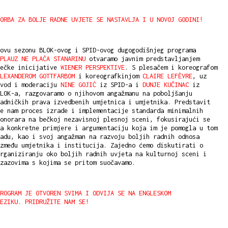
BORBA ZA BOLJE RADNE UVJETE SE NASTAVLJA I U NOVOJ GODINI!
ovu sezonu BLOK-ovog i SPID-ovog dugogodišnjeg programa
PLAUZ NE PLAĆA STANARINU
otvaramo javnim predstavljanjem
bečke inicijative
WIENER PERSPEKTIVE
. S plesačem i koreografom
LEXANDEROM GOTTFARBOM
i koreografkinjom
CLAIRE LEFÈVRE
, uz
uvod i moderaciju
NINE GOJIĆ
iz SPID-a i
DUNJE KUČINAC
iz
LOK-a, razgovaramo o njihovom angažmanu na poboljšanju
adničkih prava izvedbenih umjetnica i umjetnika. Predstavit
e nam proces izrade i implementacije standarda minimalnih
onorara na bečkoj nezavisnoj plesnoj sceni, fokusirajući se
a konkretne primjere i argumentaciju koja im je pomogla u tom
adu, kao i svoj angažman na razvoju boljih radnih odnosa
zmeđu umjetnika i institucija. Zajedno ćemo diskutirati o
rganiziranju oko boljih radnih uvjeta na kulturnoj sceni i
zazovima s kojima se pritom suočavamo.
PROGRAM JE OTVOREN SVIMA I ODVIJA SE NA ENGLESKOM
EZIKU. PRIDRUŽITE NAM SE!