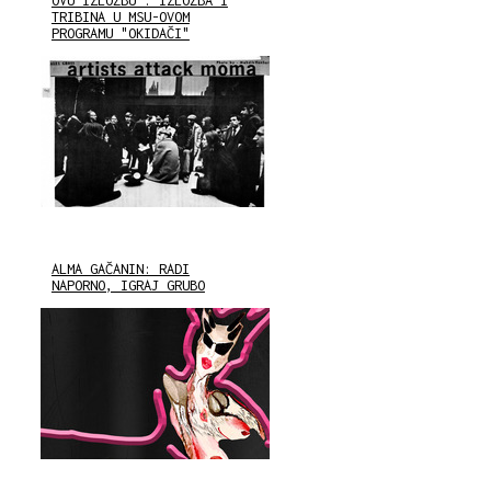
OVU IZLOŽBU": IZLOŽBA I
TRIBINA U MSU-OVOM
PROGRAMU "OKIDAČI"
ALMA GAČANIN: RADI
NAPORNO, IGRAJ GRUBO