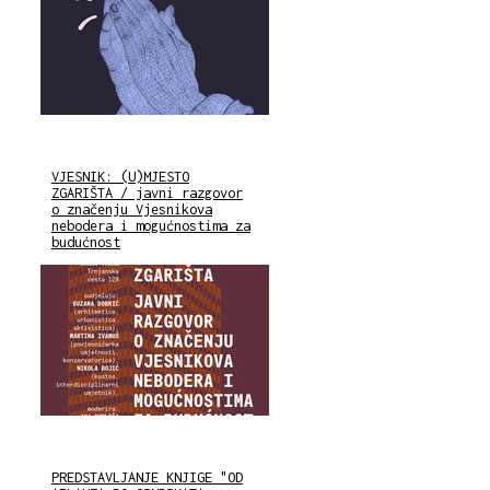
VJESNIK: (U)MJESTO
ZGARIŠTA / javni razgovor
o značenju Vjesnikova
nebodera i mogućnostima za
budućnost
PREDSTAVLJANJE KNJIGE "OD