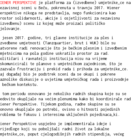
IENER PERSPEKTIVE
je platforma za (izvedbene) umjetnike_ce na
ezavisnoj sceni u Beču, pokrenuta u travnju 2017. Wiener
erspektive nikoga ne predstavlja, nego funkcionira kao
rostor solidarnosti, akcije i osjetljivosti za nezavisnu
izvedbenu) scenu iz kojeg može proizaći političko
djelovanje.
 jesen 2017. godine, tri glavne institucije za ples i
zvedbene umjetnosti (Tanzquartier, brut i WUK) bile su
atvorene radi renovacije što je bečkim plesnim i izvedbenim
mjetnicima na pola godine uskratilo prostor za rad.
olitičari i ravnatelji institucija nisu na vrijeme
skomunicirali te planove s umjetničkom zajednicom, što je
zazvalo frustraciju i prekid rada i prihoda za umjetnike_ce.
aj događaj bio je podstrek sceni da se okupi i pokrene
aznolike diskusije o uvjetima umjetničkog rada i proizvodnje
u bečkom kontekstu.
 tom periodu osnovano je nekoliko radnih skupina koje su se
edovito okupljale na većim plenumima kako bi koordinirale rad
iener Perspektive. Tijekom godina, radne skupine su se
onovno okupljale po potrebi, ovisno o hitnosti pojedinih
problema te fokusu i interesima uključenih pojedinaca_ki.
iener Perspektive uspješno je implementirala ideje i
rijedloge koji su poboljšali radni život za lokalne
mjetnike_ce, poput cjelogodišnjih radnih stipendija, većeg