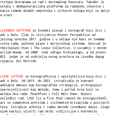
ristupa dvoranama za rad i minimalnog honorara. Također je
ostala i međugeneracijska platforma za razmjenu iskustva i
nanja između mlađih umjetnika i njihovih kolega koji su dulje
a sceni.
LEXANDER GOTTFARB
je švedski plesač i koreograf koji živi i
adi u Beču. Član je inicijative Wiener Perspektive od
jezinog osnutka 2017. godine i u sklopu nje bavi se temama
vjeta rada, poštene plaće i mirovinskog sistema. Osnivač je
rbeitsplatz Wien i The Loose Collective. U suradnji s Annom
arijom Nowak, od 2008. vodi udrugu Archipelago, a od jeseni
022. jedan je od voditelja novog prostora za izvedbe dugog
trajanja, Der Betrieb.
LAIRE LEFÈVRE
je koreografkinja i spistateljica koja živi i
adi u Beču. Od 2019. do 2022. istraživala je koncept
adikalne mekoće kao koreografske strategije, prihvaćajući
iperosjetljivost kao metodu, temu i portal kroz koji su
astala dva rada: Peachfuzz i Full Melt Down. Njezin
osljednji rad, LOIE (is a fire that cannot be extinguished),
avi se somatskim arhivima i sistemskim brisanjima u povijesti
lesa. Istražuje arhetip i radne metode izvedbene doule, uloge
ojom nastoji učiniti rad skrbi vidljivijim u kontekstu