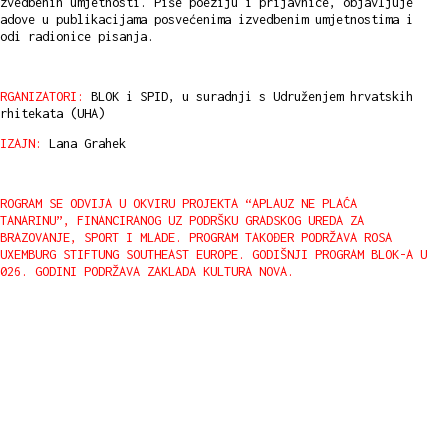
zvedbenih umjetnosti. Piše poeziju i prijavnice, objavljuje
adove u publikacijama posvećenima izvedbenim umjetnostima i
odi radionice pisanja.
RGANIZATORI:
BLOK i SPID, u suradnji s Udruženjem hrvatskih
rhitekata (UHA)
IZAJN:
Lana Grahek
ROGRAM SE ODVIJA U OKVIRU PROJEKTA “APLAUZ NE PLAĆA
TANARINU”, FINANCIRANOG UZ PODRŠKU GRADSKOG UREDA ZA
BRAZOVANJE, SPORT I MLADE. PROGRAM TAKOĐER PODRŽAVA ROSA
UXEMBURG STIFTUNG SOUTHEAST EUROPE. GODIŠNJI PROGRAM BLOK-A U
026. GODINI PODRŽAVA ZAKLADA KULTURA NOVA.