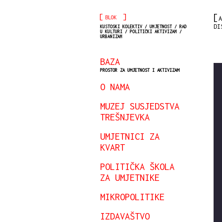
[
]
BLOK
A
DI
KUSTOSKI KOLEKTIV / UMJETNOST / RAD
U KULTURI / POLITIČKI AKTIVIZAM /
URBANIZAM
BAZA
PROSTOR ZA UMJETNOST I AKTIVIZAM
O NAMA
MUZEJ SUSJEDSTVA
TREŠNJEVKA
UMJETNICI ZA
KVART
POLITIČKA ŠKOLA
ZA UMJETNIKE
MIKROPOLITIKE
IZDAVAŠTVO