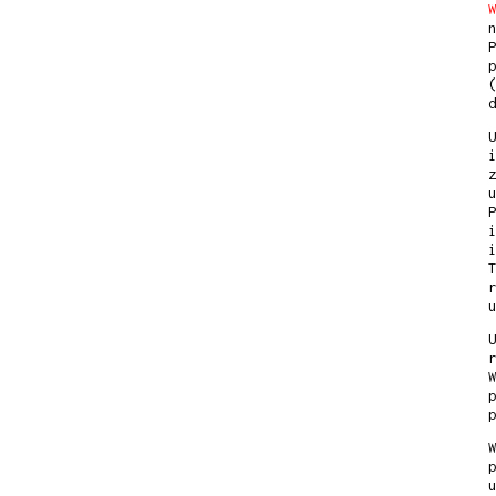
W
n
P
p
(
U
i
z
u
P
i
i
T
r
U
r
W
p
W
p
u