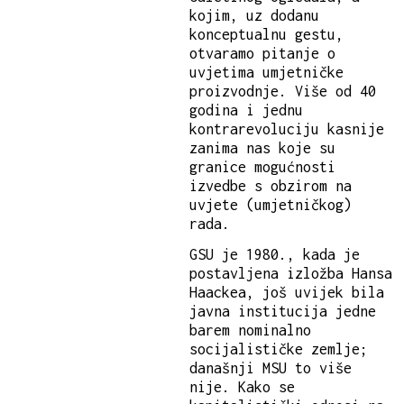
kojim, uz dodanu
konceptualnu gestu,
otvaramo pitanje o
uvjetima umjetničke
proizvodnje. Više od 40
godina i jednu
kontrarevoluciju kasnije
zanima nas koje su
granice mogućnosti
izvedbe s obzirom na
uvjete (umjetničkog)
rada.
GSU je 1980., kada je
postavljena izložba Hansa
Haackea, još uvijek bila
javna institucija jedne
barem nominalno
socijalističke zemlje;
današnji MSU to više
nije. Kako se