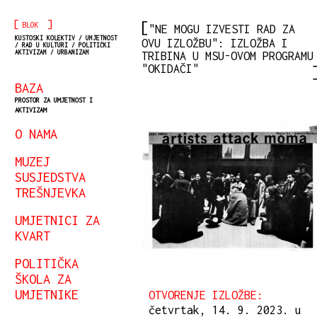
[
]
BLOK
"NE MOGU IZVESTI RAD ZA
KUSTOSKI KOLEKTIV / UMJETNOST
OVU IZLOŽBU": IZLOŽBA I
/ RAD U KULTURI / POLITIČKI
AKTIVIZAM / URBANIZAM
TRIBINA U MSU-OVOM PROGRAMU
"OKIDAČI"
BAZA
PROSTOR ZA UMJETNOST I
AKTIVIZAM
O NAMA
MUZEJ
SUSJEDSTVA
TREŠNJEVKA
UMJETNICI ZA
KVART
POLITIČKA
ŠKOLA ZA
UMJETNIKE
OTVORENJE IZLOŽBE:
četvrtak, 14. 9. 2023. u