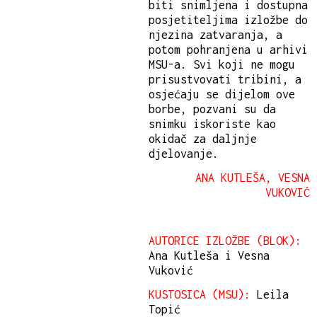
biti snimljena i dostupna
posjetiteljima izložbe do
njezina zatvaranja, a
potom pohranjena u arhivi
MSU-a. Svi koji ne mogu
prisustvovati tribini, a
osjećaju se dijelom ove
borbe, pozvani su da
snimku iskoriste kao
okidač za daljnje
djelovanje.
ANA KUTLEŠA, VESNA
VUKOVIĆ
AUTORICE IZLOŽBE (BLOK):
Ana Kutleša i Vesna
Vuković
KUSTOSICA (MSU):
Leila
Topić