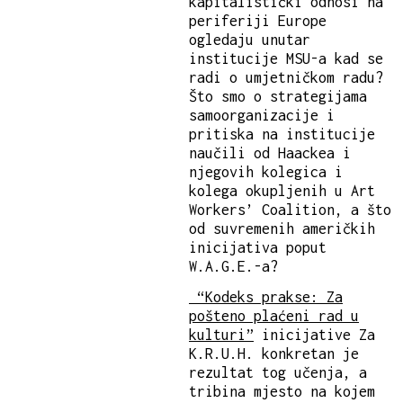
kapitalistički odnosi na
periferiji Europe
ogledaju unutar
institucije MSU-a kad se
radi o umjetničkom radu?
Što smo o strategijama
samoorganizacije i
pritiska na institucije
naučili od Haackea i
njegovih kolegica i
kolega okupljenih u Art
Workers’ Coalition, a što
od suvremenih američkih
inicijativa poput
W.A.G.E.-a?
“Kodeks prakse: Za
pošteno plaćeni rad u
kulturi”
inicijative Za
K.R.U.H. konkretan je
rezultat tog učenja, a
tribina mjesto na kojem