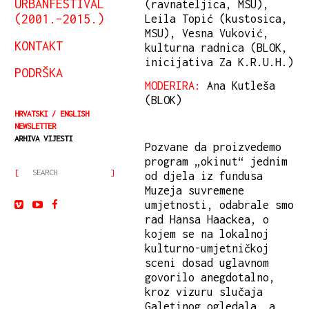
URBANFESTIVAL
(ravnateljica, MSU),
(2001.–2015.)
Leila Topić (kustosica,
MSU), Vesna Vuković,
KONTAKT
kulturna radnica (BLOK,
inicijativa Za K.R.U.H.)
PODRŠKA
MODERIRA:
Ana Kutleša
(BLOK)
HRVATSKI
ENGLISH
NEWSLETTER
ARHIVA VIJESTI
Pozvane da proizvedemo
program „okinut“ jednim
od djela iz fundusa
Muzeja suvremene
umjetnosti, odabrale smo
rad Hansa Haackea, o
kojem se na lokalnoj
kulturno-umjetničkoj
sceni dosad uglavnom
govorilo anegdotalno,
kroz vizuru slučaja
Galetinog ogledala, a