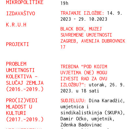
MIKROPOLITIKE
19h
IZDAVAŠTVO
TRAJANJE IZLOŽBE:
14. 9.
2023 - 29. 10.2023
K.R.U.H
BLACK BOX, MUZEJ
SUVREMENE UMJETNOSTI
ZAGREB, AVENIJA DUBROVNIK
PROJEKTI
17
PROBLEM
TRIBINA “POD KOJIM
UMJETNOSTI
UVJETIMA (NE) MOGU
KOLEKTIVA –
IZVESTI RAD ZA OVU
SLUČAJ ZEMLJA
IZLOŽBU?”:
utorak, 26. 9.
(2016.–2019.)
2023. u 18 sati
PRO(IZ)VEDI
SUDJELUJU:
Dina Karadžić,
MLADOST U
umjetnica i
KULTURI
sindikalistkinja (SKUPA),
(2017.–2019.)
Damir Očko, umjetnik,
Zdenka Badovinac