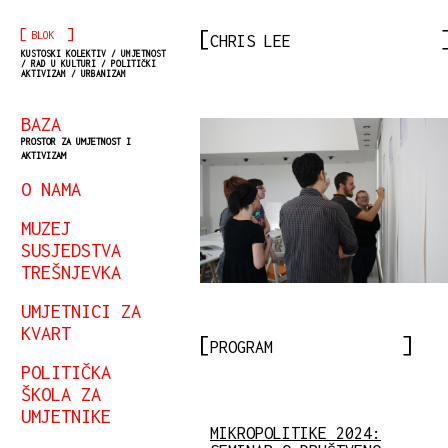
[
]
BLOK
CHRIS LEE
KUSTOSKI KOLEKTIV / UMJETNOST
/ RAD U KULTURI / POLITIČKI
AKTIVIZAM / URBANIZAM
BAZA
PROSTOR ZA UMJETNOST I
AKTIVIZAM
O NAMA
MUZEJ
SUSJEDSTVA
TREŠNJEVKA
UMJETNICI ZA
KVART
PROGRAM
POLITIČKA
ŠKOLA ZA
UMJETNIKE
MIKROPOLITIKE 2024: