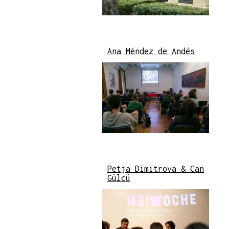
Ana Méndez de Andés
Petja Dimitrova & Can
Gülcü