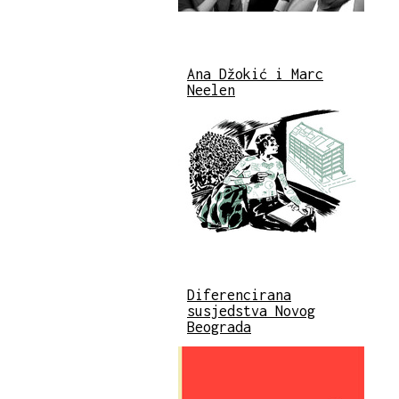
Ana Džokić i Marc
Neelen
Diferencirana
susjedstva Novog
Beograda