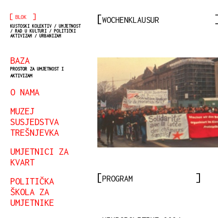
[
]
BLOK
WOCHENKLAUSUR
KUSTOSKI KOLEKTIV / UMJETNOST
/ RAD U KULTURI / POLITIČKI
AKTIVIZAM / URBANIZAM
BAZA
PROSTOR ZA UMJETNOST I
AKTIVIZAM
O NAMA
MUZEJ
SUSJEDSTVA
TREŠNJEVKA
UMJETNICI ZA
KVART
PROGRAM
POLITIČKA
ŠKOLA ZA
UMJETNIKE