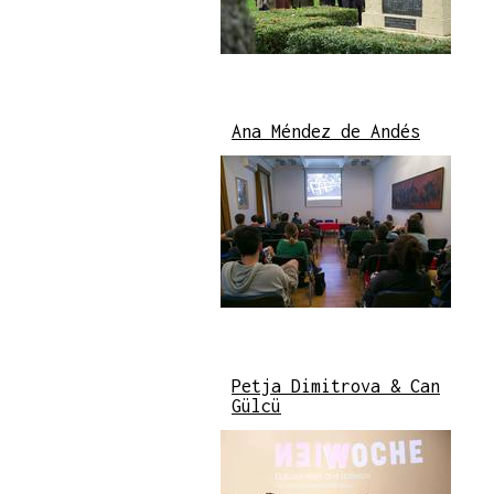
Ana Méndez de Andés
Petja Dimitrova & Can
Gülcü