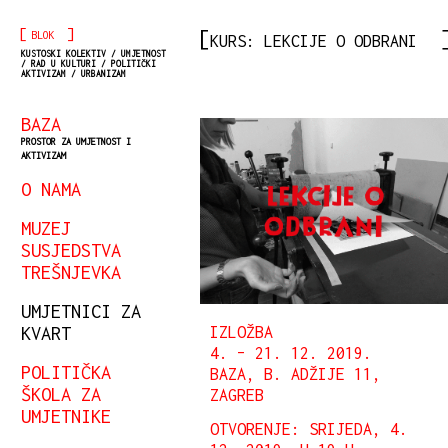
[
]
BLOK
KURS: LEKCIJE O ODBRANI
KUSTOSKI KOLEKTIV / UMJETNOST
/ RAD U KULTURI / POLITIČKI
AKTIVIZAM / URBANIZAM
BAZA
PROSTOR ZA UMJETNOST I
AKTIVIZAM
O NAMA
MUZEJ
SUSJEDSTVA
TREŠNJEVKA
UMJETNICI ZA
KVART
IZLOŽBA
4. – 21. 12. 2019.
POLITIČKA
BAZA, B. ADŽIJE 11,
ŠKOLA ZA
ZAGREB
UMJETNIKE
OTVORENJE: SRIJEDA, 4.