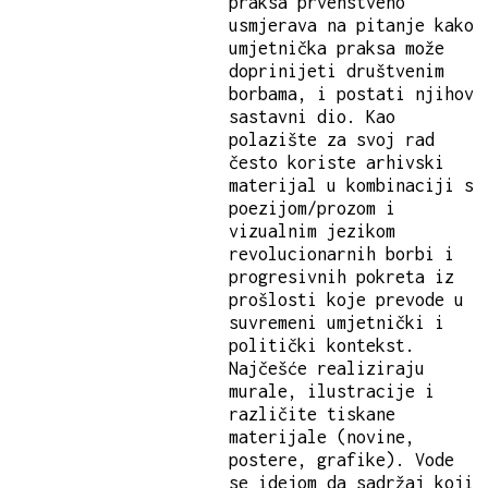
praksa prvenstveno
usmjerava na pitanje kako
umjetnička praksa može
doprinijeti društvenim
borbama, i postati njihov
sastavni dio. Kao
polazište za svoj rad
često koriste arhivski
materijal u kombinaciji s
poezijom/prozom i
vizualnim jezikom
revolucionarnih borbi i
progresivnih pokreta iz
prošlosti koje prevode u
suvremeni umjetnički i
politički kontekst.
Najčešće realiziraju
murale, ilustracije i
različite tiskane
materijale (novine,
postere, grafike). Vode
se idejom da sadržaj koji