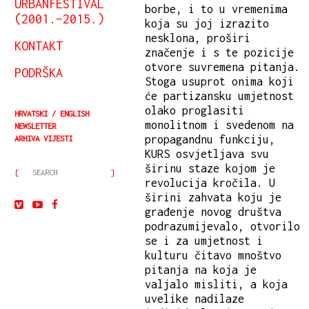
URBANFESTIVAL
borbe, i to u vremenima
(2001.–2015.)
koja su joj izrazito
nesklona, proširi
KONTAKT
značenje i s te pozicije
otvore suvremena pitanja.
PODRŠKA
Stoga usuprot onima koji
će partizansku umjetnost
olako proglasiti
HRVATSKI
ENGLISH
monolitnom i svedenom na
NEWSLETTER
propagandnu funkciju,
ARHIVA VIJESTI
KURS osvjetljava svu
širinu staze kojom je
revolucija kročila. U
širini zahvata koju je
građenje novog društva
podrazumijevalo, otvorilo
se i za umjetnost i
kulturu čitavo mnoštvo
pitanja na koja je
valjalo misliti, a koja
uvelike nadilaze