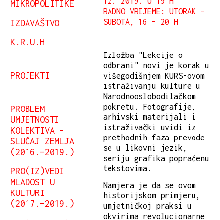
12. 2019. U 19 H
MIKROPOLITIKE
RADNO VRIJEME: UTORAK –
IZDAVAŠTVO
SUBOTA, 16 – 20 H
K.R.U.H
Izložba "Lekcije o
odbrani" novi je korak u
PROJEKTI
višegodišnjem KURS-ovom
istraživanju kulture u
Narodnooslobodilačkom
pokretu. Fotografije,
PROBLEM
arhivski materijali i
UMJETNOSTI
istraživački uvidi iz
KOLEKTIVA –
prethodnih faza prevode
SLUČAJ ZEMLJA
se u likovni jezik,
(2016.–2019.)
seriju grafika popraćenu
tekstovima.
PRO(IZ)VEDI
MLADOST U
Namjera je da se ovom
KULTURI
historijskom primjeru,
(2017.–2019.)
umjetničkoj praksi u
okvirima revolucionarne