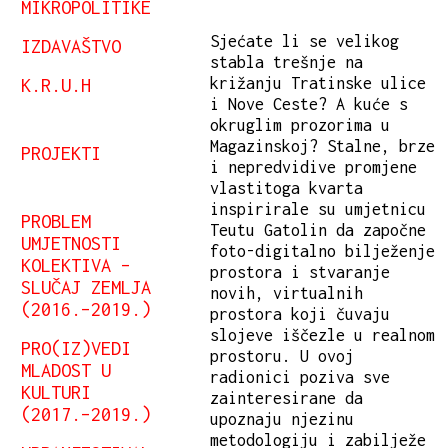
MIKROPOLITIKE
Sjećate li se velikog
IZDAVAŠTVO
stabla trešnje na
križanju Tratinske ulice
K.R.U.H
i Nove Ceste? A kuće s
okruglim prozorima u
Magazinskoj? Stalne, brze
PROJEKTI
i nepredvidive promjene
vlastitoga kvarta
inspirirale su umjetnicu
PROBLEM
Teutu Gatolin da započne
UMJETNOSTI
foto-digitalno bilježenje
KOLEKTIVA –
prostora i stvaranje
SLUČAJ ZEMLJA
novih, virtualnih
(2016.–2019.)
prostora koji čuvaju
slojeve iščezle u realnom
PRO(IZ)VEDI
prostoru. U ovoj
MLADOST U
radionici poziva sve
KULTURI
zainteresirane da
(2017.–2019.)
upoznaju njezinu
metodologiju i zabilježe