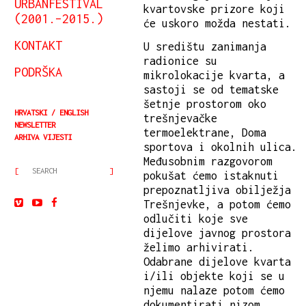
URBANFESTIVAL
kvartovske prizore koji
(2001.–2015.)
će uskoro možda nestati.
KONTAKT
U središtu zanimanja
radionice su
PODRŠKA
mikrolokacije kvarta, a
sastoji se od tematske
šetnje prostorom oko
HRVATSKI
ENGLISH
trešnjevačke
NEWSLETTER
termoelektrane, Doma
ARHIVA VIJESTI
sportova i okolnih ulica.
Međusobnim razgovorom
pokušat ćemo istaknuti
prepoznatljiva obilježja
Trešnjevke, a potom ćemo
odlučiti koje sve
dijelove javnog prostora
želimo arhivirati.
Odabrane dijelove kvarta
i/ili objekte koji se u
njemu nalaze potom ćemo
dokumentirati nizom