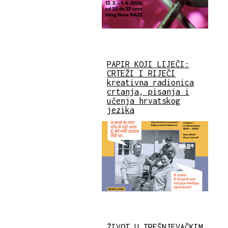
PAPIR KOJI LIJEČI:
CRTEŽI I RIJEČI
kreativna radionica
crtanja, pisanja i
učenja hrvatskog
jezika
ŽIVOT U TREŠNJEVAČKIM