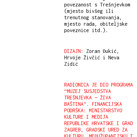
povezanost s Trešnjevkom
(mjesto bivšeg ili
trenutnog stanovanja,
mjesto rada, obiteljske
poveznice itd.).
DIZAJN:
Zoran Đukić,
Hrvoje Živčić i Neva
Zidić
RADIONICA JE DIO PROGRAMA
“MUZEJ SUSJEDSTVA
TREŠNJEVKA — ŽIVA
BAŠTINA”. FINANCIJSKA
PODRŠKA: MINISTARSTVO
KULTURE I MEDIJA
REPUBLIKE HRVATSKE I GRAD
ZAGREB, GRADSKI URED ZA
KULTURU, MEĐUŽUPANIJSKU I