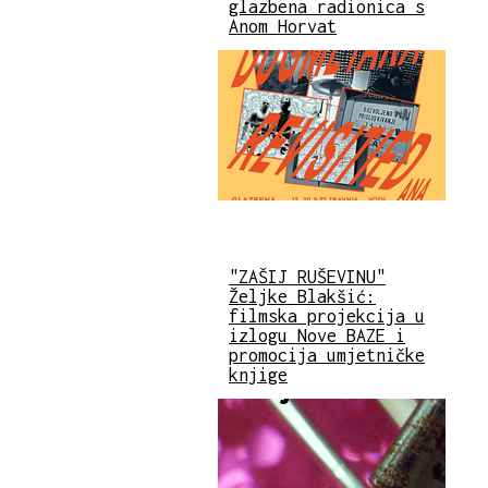
glazbena radionica s
Anom Horvat
"ZAŠIJ RUŠEVINU"
Željke Blakšić:
filmska projekcija u
izlogu Nove BAZE i
promocija umjetničke
knjige