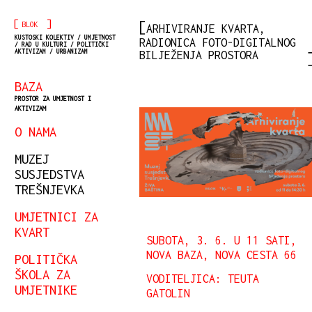
[
]
BLOK
ARHIVIRANJE KVARTA,
KUSTOSKI KOLEKTIV / UMJETNOST
RADIONICA FOTO-DIGITALNOG
/ RAD U KULTURI / POLITIČKI
AKTIVIZAM / URBANIZAM
BILJEŽENJA PROSTORA
BAZA
PROSTOR ZA UMJETNOST I
AKTIVIZAM
O NAMA
MUZEJ
SUSJEDSTVA
TREŠNJEVKA
UMJETNICI ZA
KVART
SUBOTA, 3. 6. U 11 SATI,
NOVA BAZA, NOVA CESTA 66
POLITIČKA
ŠKOLA ZA
VODITELJICA: TEUTA
UMJETNIKE
GATOLIN