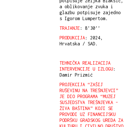
potpisuje Željka Blakšić,
a oblikovanje zvuka i
glazbu potpisuje zajedno
s Igorom Lumpertom.
TRAJANJE
: 8’30’’
PRODUKCIJA
: 2024,
Hrvatska / SAD.
TEHNIČKA REALIZACIJA
INTERVENCIJE U IZLOGU
:
Damir Prizmić
PROJEKCIJA “ZAŠIJ
RUŠEVINU NA TREŠNJEVCI”
JE DIO PROGRAMA “MUZEJ
SUSJEDSTVA TREŠNJEVKA –
ŽIVA BAŠTINA” KOJI SE
PROVODI UZ FINANCIJSKU
PODRŠKU GRADSKOG UREDA ZA
KULTURU I CIVILNO DRUŠTVO