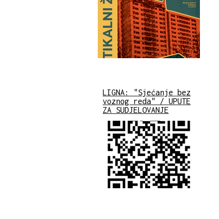
LIGNA: "Sjećanje bez
voznog reda" / UPUTE
ZA SUDJELOVANJE