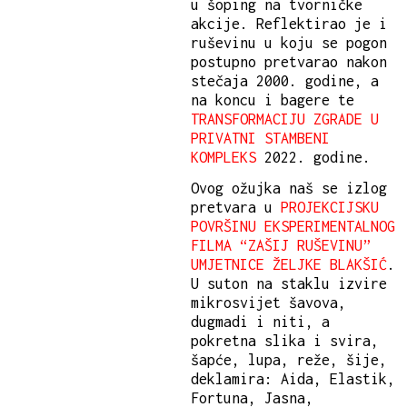
u šoping na tvorničke
akcije. Reflektirao je i
ruševinu u koju se pogon
postupno pretvarao nakon
stečaja 2000. godine, a
na koncu i bagere te
TRANSFORMACIJU ZGRADE U
PRIVATNI STAMBENI
KOMPLEKS
2022. godine.
Ovog ožujka naš se izlog
pretvara u
PROJEKCIJSKU
POVRŠINU EKSPERIMENTALNOG
FILMA “ZAŠIJ RUŠEVINU”
UMJETNICE ŽELJKE BLAKŠIĆ
.
U suton na staklu izvire
mikrosvijet šavova,
dugmadi i niti, a
pokretna slika i svira,
šapće, lupa, reže, šije,
deklamira: Aida, Elastik,
Fortuna, Jasna,