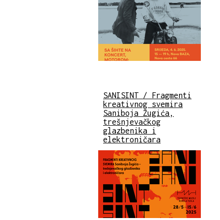
SANISINT / Fragmenti
kreativnog svemira
Saniboja Žugića,
trešnjevačkog
glazbenika i
elektroničara