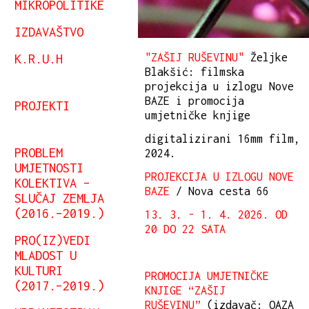
MIKROPOLITIKE
IZDAVAŠTVO
"ZAŠIJ RUŠEVINU"
Željke
K.R.U.H
Blakšić: filmska
projekcija u izlogu Nove
BAZE i promocija
PROJEKTI
umjetničke knjige
digitalizirani 16mm film,
PROBLEM
2024.
UMJETNOSTI
PROJEKCIJA U IZLOGU NOVE
KOLEKTIVA –
BAZE
/ Nova cesta 66
SLUČAJ ZEMLJA
(2016.–2019.)
13. 3. - 1. 4. 2026. OD
20 DO 22 SATA
PRO(IZ)VEDI
MLADOST U
KULTURI
PROMOCIJA UMJETNIČKE
(2017.–2019.)
KNJIGE “ZAŠIJ
RUŠEVINU”
(izdavač: OAZA