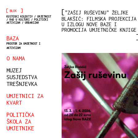
[
]
BLOK
"ZAŠIJ RUŠEVINU" ŽELJKE
KUSTOSKI KOLEKTIV / UMJETNOST
BLAKŠIĆ: FILMSKA PROJEKCIJA
/ RAD U KULTURI / POLITIČKI
AKTIVIZAM / URBANIZAM
U IZLOGU NOVE BAZE I
PROMOCIJA UMJETNIČKE KNJIGE
BAZA
PROSTOR ZA UMJETNOST I
AKTIVIZAM
O NAMA
MUZEJ
SUSJEDSTVA
TREŠNJEVKA
UMJETNICI ZA
KVART
POLITIČKA
ŠKOLA ZA
UMJETNIKE