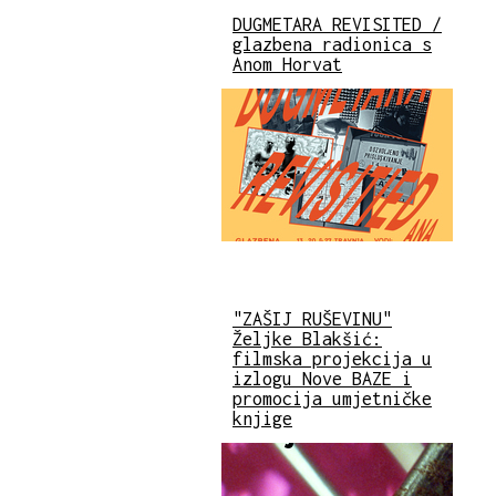
DUGMETARA REVISITED /
glazbena radionica s
Anom Horvat
"ZAŠIJ RUŠEVINU"
Željke Blakšić:
filmska projekcija u
izlogu Nove BAZE i
promocija umjetničke
knjige