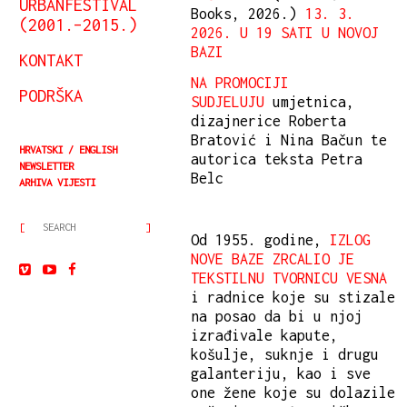
URBANFESTIVAL
Books, 2026.)
13. 3.
(2001.–2015.)
2026. U 19 SATI U NOVOJ
BAZI
KONTAKT
NA PROMOCIJI
PODRŠKA
SUDJELUJU
umjetnica,
dizajnerice Roberta
Bratović i Nina Bačun te
HRVATSKI
ENGLISH
autorica teksta Petra
NEWSLETTER
Belc
ARHIVA VIJESTI
Od 1955. godine,
IZLOG
NOVE BAZE ZRCALIO JE
TEKSTILNU TVORNICU VESNA
i radnice koje su stizale
na posao da bi u njoj
izrađivale kapute,
košulje, suknje i drugu
galanteriju, kao i sve
one žene koje su dolazile