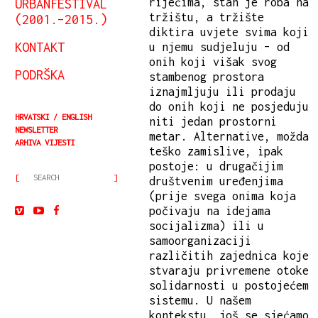
URBANFESTIVAL
riječima, stan je roba na
tržištu, a tržište
(2001.–2015.)
diktira uvjete svima koji
KONTAKT
u njemu sudjeluju – od
onih koji višak svog
PODRŠKA
stambenog prostora
iznajmljuju ili prodaju
do onih koji ne posjeduju
HRVATSKI
ENGLISH
niti jedan prostorni
NEWSLETTER
metar. Alternative, možda
ARHIVA VIJESTI
teško zamislive, ipak
postoje: u drugačijim
društvenim uređenjima
(prije svega onima koja
počivaju na idejama
socijalizma) ili u
samoorganizaciji
različitih zajednica koje
stvaraju privremene otoke
solidarnosti u postojećem
sistemu. U našem
kontekstu, još se sjećamo