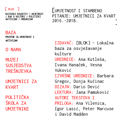
[
]
BLOK
UMJETNOST I STAMBENO
KUSTOSKI KOLEKTIV / UMJETNOST
PITANJE: UMJETNICI ZA KVART
/ RAD U KULTURI / POLITIČKI
AKTIVIZAM / URBANIZAM
2016.-2018.
BAZA
PROSTOR ZA UMJETNOST I
AKTIVIZAM
IZDAVAČ:
[BLOK] – Lokalna
baza za osvježavanje
O NAMA
kulture
MUZEJ
UREDNICE:
Ana Kutleša,
SUSJEDSTVA
Ivana Hanaček, Vesna
Vuković
TREŠNJEVKA
IZVRŠNE UREDNICE:
Barbara
UMJETNICI ZA
Gregov, Dunja Kučinac
KVART
DIZAJN:
Dario Dević
LEKTURA:
Jana Pamuković
POLITIČKA
AUTORI TEKSTOVA I
ŠKOLA ZA
PRILOGA:
Ana Vilenica,
UMJETNIKE
Igor Lasić, Peter Marcuse
i David Madden