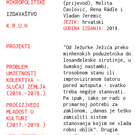
MIKROPOLITIKE
(prijevod), Melita
Čavlović, Rena Rädle i
IZDAVAŠTVO
Vladan Jeremić
JEZIK:
hrvatski
K.R.U.H
GODINA IZDANJA:
2019.
PROJEKTI
"Od Ježurke Ježića preko
minhenskih poduzetnika do
losanđeleske sirotinje, u
PROBLEM
šumskoj nastambi,
UMJETNOSTI
trosobnom stanu ili
improviziranom šatoru
KOLEKTIVA –
pored autoputa – svatko
SLUČAJ ZEMLJA
treba negdje stanovati.
(2016.–2019.)
Pa ipak, iako se radi o
PRO(IZ)VEDI
primarnoj potrebi za
zaklonom, „danas je teško
MLADOST U
zamisliti sistem
KULTURI
stanovanja kojim ne vlada
(2017.–2019.)
robni oblik”. Drugim