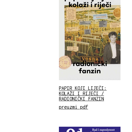
PAPIR KOJI LIJEČI:
KOLAŽI I RIJEČI /
RADIONIČKI FANZIN
preuzmi pdf