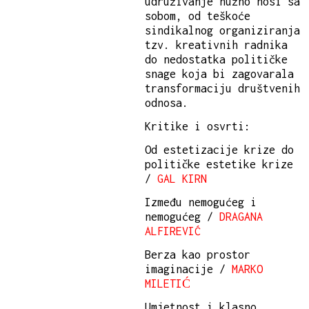
udruživanje nužno nosi sa
sobom, od teškoće
sindikalnog organiziranja
tzv. kreativnih radnika
do nedostatka političke
snage koja bi zagovarala
transformaciju društvenih
odnosa.
Kritike i osvrti:
Od estetizacije krize do
političke estetike krize
/
GAL KIRN
Između nemogućeg i
nemogućeg /
DRAGANA
ALFIREVIĆ
Berza kao prostor
imaginacije /
MARKO
MILETIĆ
Umjetnost i klasno