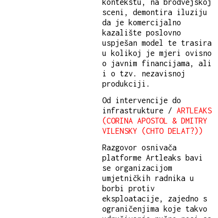
kontekstu, na brodvejskoj
sceni, demontira iluziju
da je komercijalno
kazalište poslovno
uspješan model te trasira
u kolikoj je mjeri ovisno
o javnim financijama, ali
i o tzv. nezavisnoj
produkciji.
Od intervencije do
infrastrukture /
ARTLEAKS
(CORINA APOSTOL & DMITRY
VILENSKY (CHTO DELAT?))
Razgovor osnivača
platforme Artleaks bavi
se organizacijom
umjetničkih radnika u
borbi protiv
eksploatacije, zajedno s
ograničenjima koje takvo