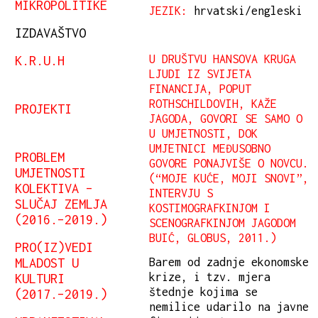
MIKROPOLITIKE
JEZIK:
hrvatski/engleski
IZDAVAŠTVO
K.R.U.H
U DRUŠTVU HANSOVA KRUGA
LJUDI IZ SVIJETA
FINANCIJA, POPUT
ROTHSCHILDOVIH, KAŽE
PROJEKTI
JAGODA, GOVORI SE SAMO O
U UMJETNOSTI, DOK
UMJETNICI MEĐUSOBNO
PROBLEM
GOVORE PONAJVIŠE O NOVCU.
UMJETNOSTI
(“MOJE KUĆE, MOJI SNOVI”,
KOLEKTIVA –
INTERVJU S
SLUČAJ ZEMLJA
KOSTIMOGRAFKINJOM I
(2016.–2019.)
SCENOGRAFKINJOM JAGODOM
BUIĆ, GLOBUS, 2011.)
PRO(IZ)VEDI
MLADOST U
Barem od zadnje ekonomske
KULTURI
krize, i tzv. mjera
štednje kojima se
(2017.–2019.)
nemilice udarilo na javne