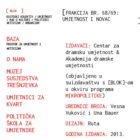
[
]
BLOK
FRAKCIJA BR. 68/69:
KUSTOSKI KOLEKTIV / UMJETNOST
UMJETNOST I NOVAC
/ RAD U KULTURI / POLITIČKI
AKTIVIZAM / URBANIZAM
BAZA
PROSTOR ZA UMJETNOST I
IZDAVAČI:
Centar za
AKTIVIZAM
dramsku umjetnost &
O NAMA
Akademija dramske
umjetnosti
MUZEJ
(objavljeno u
SUSJEDSTVA
suizdavaštvu s [BLOK]-om
TREŠNJEVKA
u okviru programa
MIKROPOLITIKE
)
UMJETNICI ZA
KVART
UREDNICE BROJA:
Vesna
Vuković i Una Bauer
POLITIČKA
ŠKOLA ZA
DIZAJN:
Ruta
UMJETNIKE
GODINA IZDANJA:
2013.