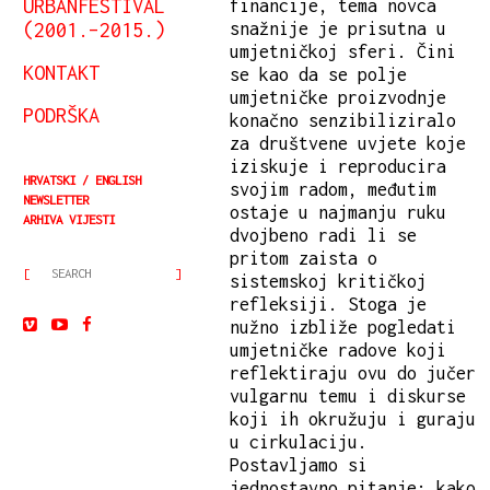
URBANFESTIVAL
financije, tema novca
(2001.–2015.)
snažnije je prisutna u
umjetničkoj sferi. Čini
KONTAKT
se kao da se polje
umjetničke proizvodnje
PODRŠKA
konačno senzibiliziralo
za društvene uvjete koje
iziskuje i reproducira
HRVATSKI
ENGLISH
svojim radom, međutim
NEWSLETTER
ostaje u najmanju ruku
ARHIVA VIJESTI
dvojbeno radi li se
pritom zaista o
sistemskoj kritičkoj
refleksiji. Stoga je
nužno izbliže pogledati
umjetničke radove koji
reflektiraju ovu do jučer
vulgarnu temu i diskurse
koji ih okružuju i guraju
u cirkulaciju.
Postavljamo si
jednostavno pitanje: kako